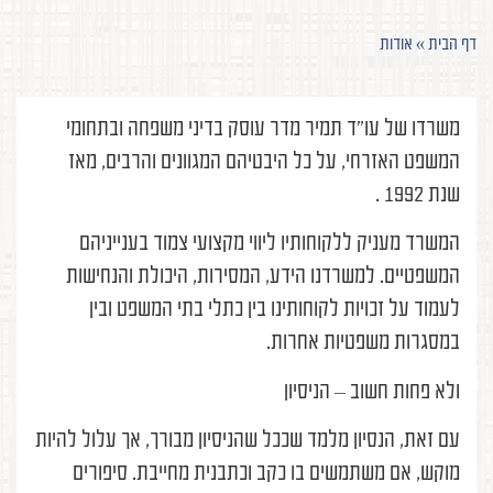
דף הבית
»
אודות
משרדו של עו"ד תמיר מדר עוסק בדיני משפחה ובתחומי
המשפט האזרחי, על כל היבטיהם המגוונים והרבים, מאז
שנת 1992 .
המשרד מעניק ללקוחותיו ליווי מקצועי צמוד בענייניהם
המשפטיים. למשרדנו הידע, המסירות, היכולת והנחישות
לעמוד על זכויות לקוחותינו בין כתלי בתי המשפט ובין
במסגרות משפטיות אחרות.
ולא פחות חשוב – הניסיון
עם זאת, הנסיון מלמד שככל שהניסיון מבורך, אך עלול להיות
מוקש, אם משתמשים בו כקב וכתבנית מחייבת. סיפורים